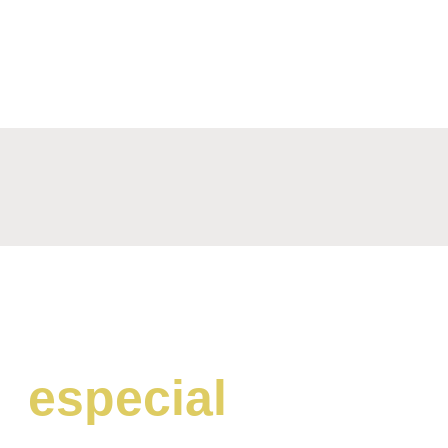
tu día
especial
con