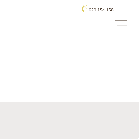
629 154 158
la finca